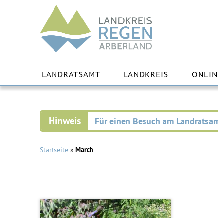
Landkreis
Regen
Zu
Inha
LANDRATSAMT
LANDKREIS
ONLIN
spr
Für einen Besuch am Landratsam
Startseite
»
March