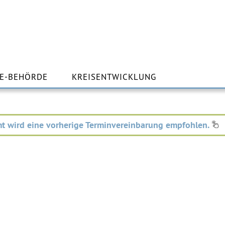
m
lt
E-BEHÖRDE
KREISENTWICKLUNG
ingen
t wird eine vorherige Terminvereinbarung empfohlen.