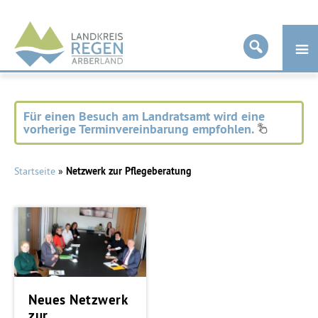
Landkreis
Regen
Für einen Besuch am Landratsamt wird eine
vorherige Terminvereinbarung empfohlen.
Startseite
»
Netzwerk zur Pflegeberatung
Neues Netzwerk
zur