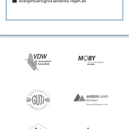
buergerbuero@lra.landkreis-regen.de