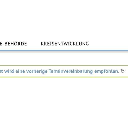
m
lt
E-BEHÖRDE
KREISENTWICKLUNG
ingen
t wird eine vorherige Terminvereinbarung empfohlen.