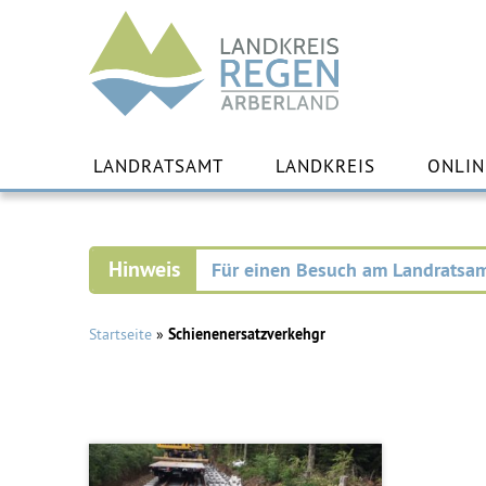
Landkreis
Regen
Zu
Inha
LANDRATSAMT
LANDKREIS
ONLIN
spr
Für einen Besuch am Landratsam
Startseite
»
Schienenersatzverkehgr