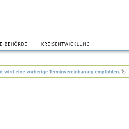
m
lt
E-BEHÖRDE
KREISENTWICKLUNG
ingen
t wird eine vorherige Terminvereinbarung empfohlen.