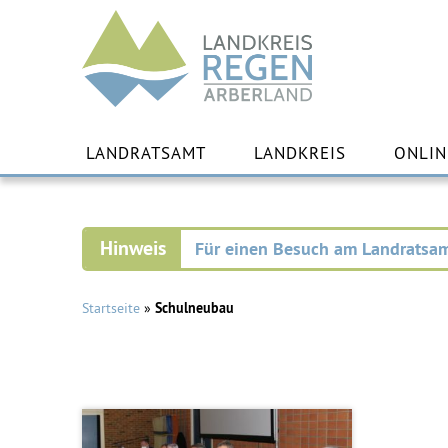
Landkreis
Regen
Zu
Inha
LANDRATSAMT
LANDKREIS
ONLIN
spr
Für einen Besuch am Landratsam
Startseite
»
Schulneubau