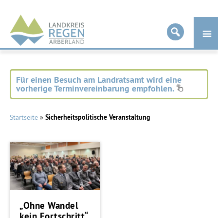
Landkreis
Regen
Für einen Besuch am Landratsamt wird eine
vorherige Terminvereinbarung empfohlen.
Startseite
»
Sicherheitspolitische Veranstaltung
„Ohne Wandel
kein Fortschritt“