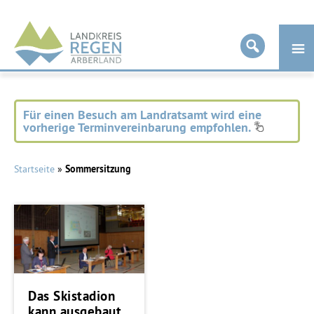
Landkreis
Regen
Für einen Besuch am Landratsamt wird eine
vorherige Terminvereinbarung empfohlen.
Startseite
»
Sommersitzung
Das Skistadion
kann ausgebaut