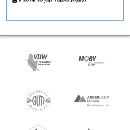
buergerbuero@lra.landkreis-regen.de