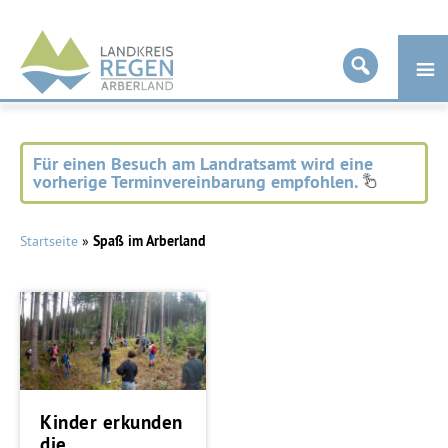
Landkreis
Regen
Für einen Besuch am Landratsamt wird eine
vorherige Terminvereinbarung empfohlen.
Startseite
»
Spaß im Arberland
Kinder erkunden
die