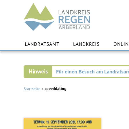
Landkreis
Regen
Zu
Inha
LANDRATSAMT
LANDKREIS
ONLIN
spr
Für einen Besuch am Landratsam
Startseite
»
speeddating