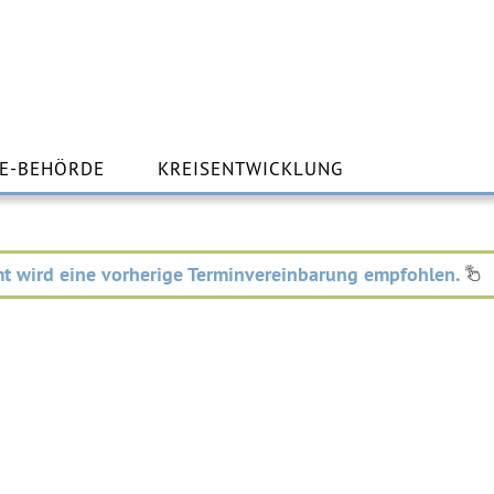
m
lt
E-BEHÖRDE
KREISENTWICKLUNG
ingen
t wird eine vorherige Terminvereinbarung empfohlen.