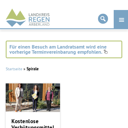
Landkreis
Regen
Für einen Besuch am Landratsamt wird eine
vorherige Terminvereinbarung empfohlen.
Startseite
»
Spirale
Kostenlose
Verhütungsmittel