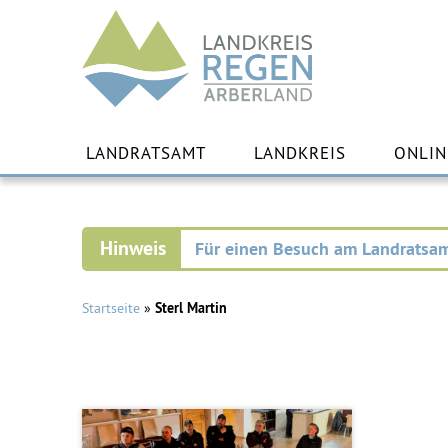
Landkreis
Regen
Zu
Inha
LANDRATSAMT
LANDKREIS
ONLIN
spr
Für einen Besuch am Landratsam
Startseite
»
Sterl Martin