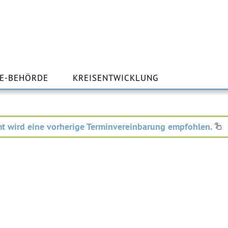
m
lt
E-BEHÖRDE
KREISENTWICKLUNG
ingen
t wird eine vorherige Terminvereinbarung empfohlen.