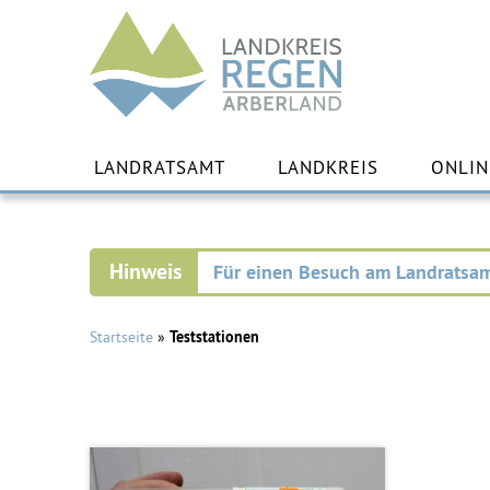
Landkreis
Regen
Zu
Inha
LANDRATSAMT
LANDKREIS
ONLIN
spr
Für einen Besuch am Landratsam
Startseite
»
Teststationen