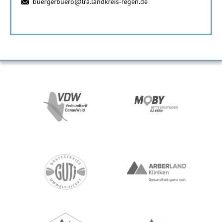
buergerbuero@lra.landkreis-regen.de