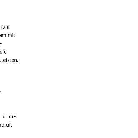
 fünf
sam mit
e
die
leisten.
r
für die
rprüft