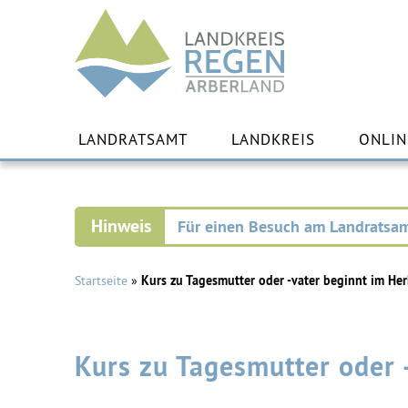
Landkreis
Regen
Zu
Inha
LANDRATSAMT
LANDKREIS
ONLIN
spr
Für einen Besuch am Landratsam
Startseite
»
Kurs zu Tagesmutter oder -vater beginnt im Her
Kurs zu Tagesmutter oder 