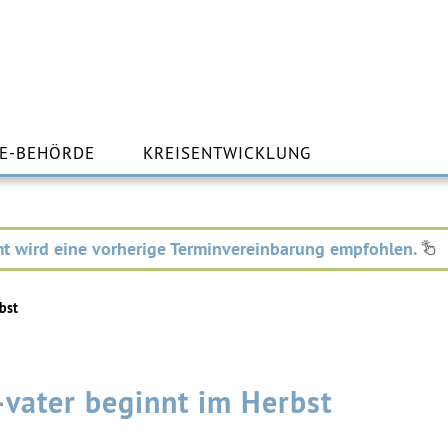
m
lt
E-BEHÖRDE
KREISENTWICKLUNG
ingen
t wird eine vorherige Terminvereinbarung empfohlen.
bst
-vater beginnt im Herbst