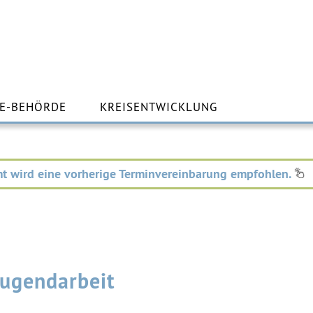
m
lt
E-BEHÖRDE
KREISENTWICKLUNG
ingen
t wird eine vorherige Terminvereinbarung empfohlen.
Jugendarbeit