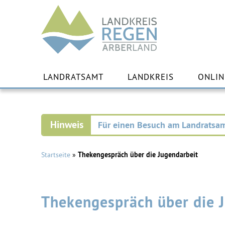
Landkreis
Regen
Zu
Inha
LANDRATSAMT
LANDKREIS
ONLIN
spr
Für einen Besuch am Landratsam
Startseite
»
Thekengespräch über die Jugendarbeit
Thekengespräch über die 