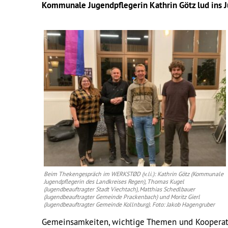
Kommunale Jugendpflegerin Kathrin Götz lud in
Beim Thekengespräch im WERKSTØD (v.li.): Kathrin Götz (Kommunale
Jugendpflegerin des Landkreises Regen), Thomas Kugel
(Jugendbeauftragter Stadt Viechtach), Matthias Schedlbauer
(Jugendbeauftragter Gemeinde Prackenbach) und Moritz Gierl
(Jugendbeauftragter Gemeinde Kollnburg). Foto: Jakob Hagengruber
Gemeinsamkeiten, wichtige Themen und Kooperat