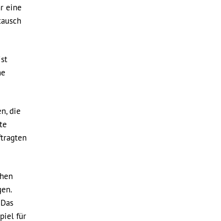
r eine
tausch
st
he
n, die
te
tragten
ehen
gen.
 Das
piel für