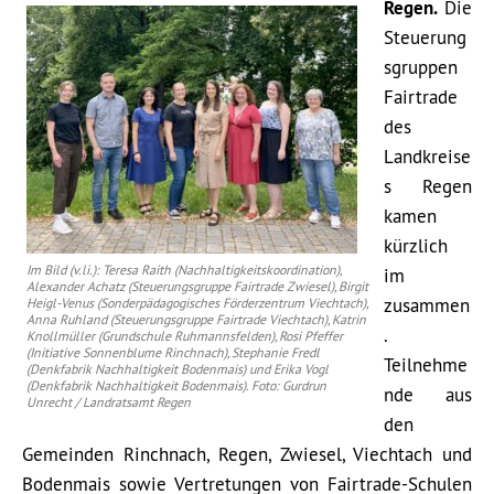
Regen.
Die
Steuerung
sgruppen
Fairtrade
des
Landkreise
s Regen
kamen
kürzlich
Im Bild (v.li.): Teresa Raith (Nachhaltigkeitskoordination),
im
Alexander Achatz (Steuerungsgruppe Fairtrade Zwiesel), Birgit
zusammen
Heigl-Venus (Sonderpädagogisches Förderzentrum Viechtach),
Anna Ruhland (Steuerungsgruppe Fairtrade Viechtach), Katrin
.
Knollmüller (Grundschule Ruhmannsfelden), Rosi Pfeffer
(Initiative Sonnenblume Rinchnach), Stephanie Fredl
Teilnehme
(Denkfabrik Nachhaltigkeit Bodenmais) und Erika Vogl
(Denkfabrik Nachhaltigkeit Bodenmais). Foto: Gurdrun
nde aus
Unrecht / Landratsamt Regen
den
Gemeinden Rinchnach, Regen, Zwiesel, Viechtach und
Bodenmais sowie Vertretungen von Fairtrade-Schulen