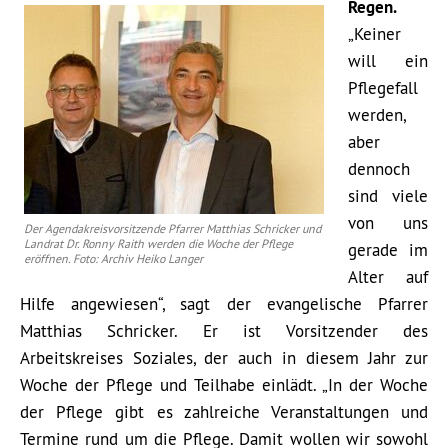
Regen.
„Keiner
will ein
Pflegefall
werden,
aber
dennoch
sind viele
von uns
Der Agendakreisvorsitzende Pfarrer Matthias Schricker und
Landrat Dr. Ronny Raith werden die Woche der Pflege
gerade im
eröffnen. Foto: Archiv Heiko Langer
Alter auf
Hilfe angewiesen“, sagt der evangelische Pfarrer
Matthias Schricker. Er ist Vorsitzender des
Arbeitskreises Soziales, der auch in diesem Jahr zur
Woche der Pflege und Teilhabe einlädt. „In der Woche
der Pflege gibt es zahlreiche Veranstaltungen und
Termine rund um die Pflege. Damit wollen wir sowohl