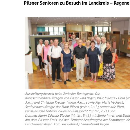
Pilsner Senioren zu Besuch im Landkreis – Regener
Ausstellungsbesuch beim Zwiesler Buntspecht: Die
Kreisseniorenbeauftragen von Pilsen und Regen, JUDr. Miloslav Hora (vo
3.v.l.) und Christine Kreuzer (vorne, 4.v.l.) sowie Mgr. Marie Vechová,
Seniorenbeauftragte der Stadt Pilsen (vorne, 2.v.l.), Annemarie Pletl,
künstlerische Leiterin Zwiesler Buntspecht (hinten, 2.v.l.) und
Dolmetscherin Zdenka Blache (hinten, 9.v.l.) mit Seniorinnen und Seni
aus dem Pilsner Kreis und den Seniorenbeauftragten der Kommunen de
Landkreises Regen. Foto: Iris Gehard / Landratsamt Regen