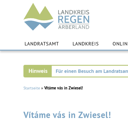
Landkreis
Regen
Zu
Inha
LANDRATSAMT
LANDKREIS
ONLIN
spr
Für einen Besuch am Landratsam
Startseite
»
Vítáme vás in Zwiesel!
Vítáme vás in Zwiesel!