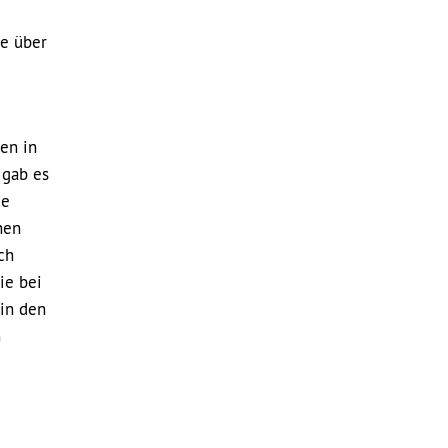
te über
en in
 gab es
ie
hen
ch
ie bei
 in den
h