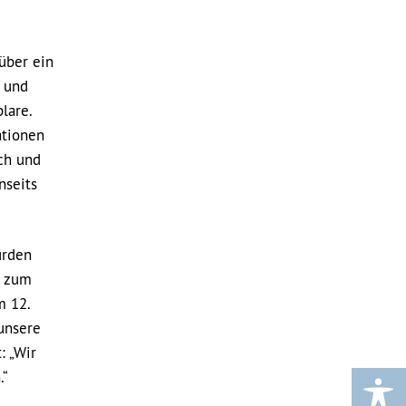
über ein
e und
lare.
ationen
ch und
nseits
urden
h zum
m 12.
unsere
: „Wir
.“