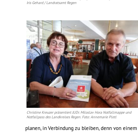
Iris Gehard / Landratsamt Regen
Christine Kreuzer präsentiert JUDr. Miloslav Hora Notfallmappe und
Notfallpass des Landkreises Regen. Foto: Annemarie Pletl
planen, in Verbindung zu bleiben, denn von einem