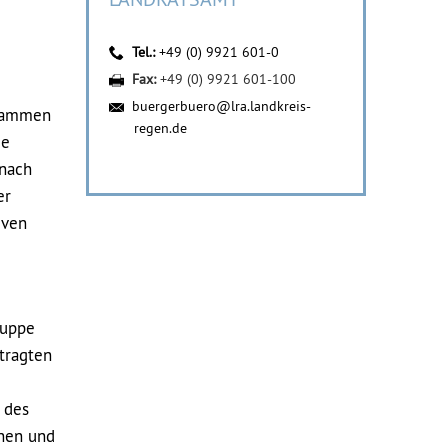
Tel.:
+49 (0) 9921 601-0
Fax:
+49 (0) 9921 601-100
buergerbuero@lra.landkreis-
usammen
regen.de
ie
 nach
er
iven
ruppe
tragten
n des
nnen und