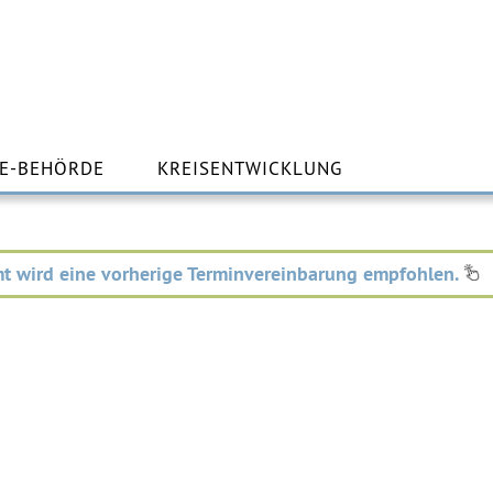
m
lt
E-BEHÖRDE
KREISENTWICKLUNG
ingen
t wird eine vorherige Terminvereinbarung empfohlen.