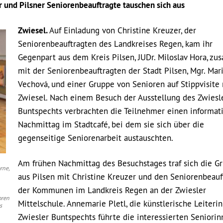
 und Pilsner Seniorenbeauftragte tauschen sich aus
Zwiesel.
Auf Einladung von Christine Kreuzer, der
Seniorenbeauftragten des Landkreises Regen, kam ihr
Gegenpart aus dem Kreis Pilsen, JUDr. Miloslav Hora, z
mit der Seniorenbeauftragten der Stadt Pilsen, Mgr. Mar
Vechová, und einer Gruppe von Senioren auf Stippvisite
Zwiesel. Nach einem Besuch der Ausstellung des Zwiesl
Buntspechts verbrachten die Teilnehmer einen informat
Nachmittag im Stadtcafé, bei dem sie sich über die
gegenseitige Seniorenarbeit austauschten.
Am frühen Nachmittag des Besuchstages traf sich die G
rne,
aus Pilsen mit Christine Kreuzer und den Seniorenbeauf
der Kommunen im Landkreis Regen an der Zwiesler
oren
Mittelschule. Annemarie Pletl, die künstlerische Leiteri
s
Zwiesler Buntspechts führte die interessierten Seniori