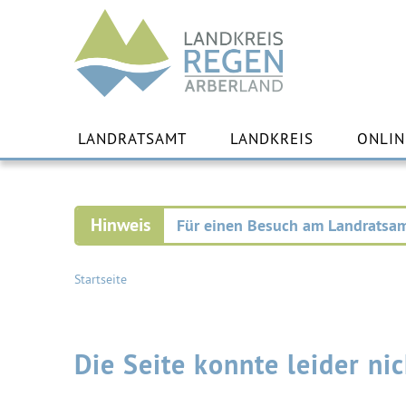
Landkreis
Regen
Zu
Inha
LANDRATSAMT
LANDKREIS
ONLIN
spr
Für einen Besuch am Landratsam
Startseite
Die Seite konnte leider n