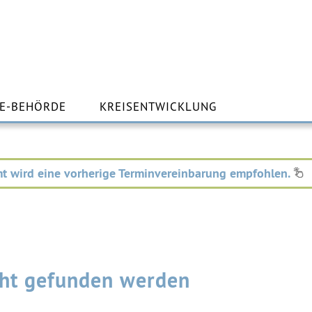
m
lt
E-BEHÖRDE
KREISENTWICKLUNG
ingen
t wird eine vorherige Terminvereinbarung empfohlen.
icht gefunden werden