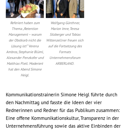
Referiert haben zum
Wolfgang Günthner,
Thema „Retention
Marion Imre, Teresa
Management – warum
Sitzberger und Tobias
der Obstkorb nicht die
Wittenzellner freuen sich
Lösung ist!“ Verena
auf die Fortsetzung des
Ambros, Stephanie Blüml,
Formats
Alexander Penzkofer und
Unternehmensforum
Matthias Pletl. Moderiert
ARBERLAND.
hat den Abend Simone
Heigl.
Kommunikationstrainerin Simone Heigl führte durch
den Nachmittag und fasste die Ideen der vier
Rednerinnen und Redner für das Publikum zusammen:
Eine offene Kommunikationskultur, Transparenz in der
Unternehmensführung sowie das aktive Einbinden der