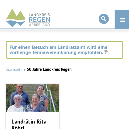
Landkreis
Regen
Für einen Besuch am Landratsamt wird eine
vorherige Terminvereinbarung empfohlen.
Startseite
»
50 Jahre Landkreis Regen
Landrätin Rita
Röhrl