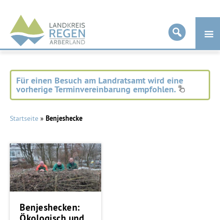
Landkreis
Regen
Für einen Besuch am Landratsamt wird eine
vorherige Terminvereinbarung empfohlen.
Startseite
»
Benjeshecke
Benjeshecken:
Ökologisch und