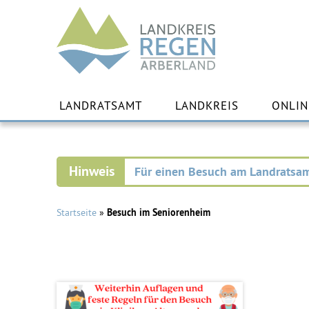
Landkreis
Regen
Zu
Inha
LANDRATSAMT
LANDKREIS
ONLIN
spr
Für einen Besuch am Landratsam
Startseite
»
Besuch im Seniorenheim