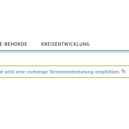
m
lt
E-BEHÖRDE
KREISENTWICKLUNG
ingen
t wird eine vorherige Terminvereinbarung empfohlen.