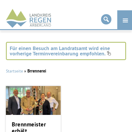
Landkreis
Regen
Für einen Besuch am Landratsamt wird eine
vorherige Terminvereinbarung empfohlen.
Startseite
»
Brrennerei
Brennmeister
erhält