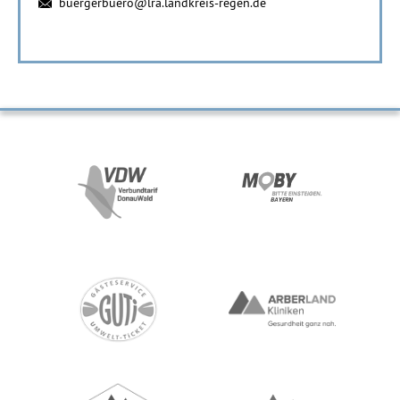
buergerbuero@lra.landkreis-regen.de