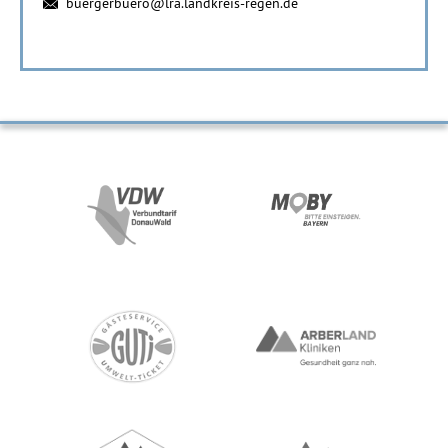
buergerbuero@lra.landkreis-regen.de