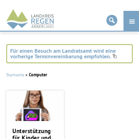
Landkreis
Regen
Für einen Besuch am Landratsamt wird eine
vorherige Terminvereinbarung empfohlen.
Startseite
»
Computer
Unterstützung
für Kinder und