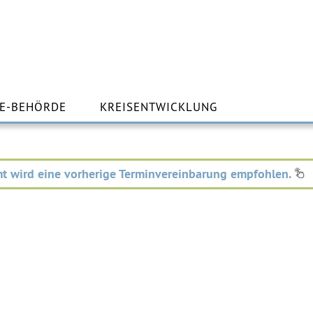
m
lt
E-BEHÖRDE
KREISENTWICKLUNG
ingen
t wird eine vorherige Terminvereinbarung empfohlen.