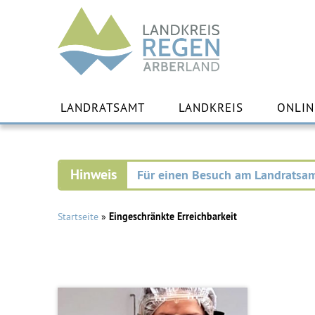
Landkreis
Regen
Zu
Inha
LANDRATSAMT
LANDKREIS
ONLIN
spr
Für einen Besuch am Landratsam
Startseite
»
Eingeschränkte Erreichbarkeit