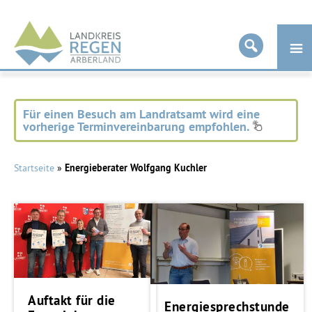
Landkreis
Regen
Für einen Besuch am Landratsamt wird eine
vorherige Terminvereinbarung empfohlen.
Startseite
»
Energieberater Wolfgang Kuchler
Auftakt für die
Energiesprechstunde