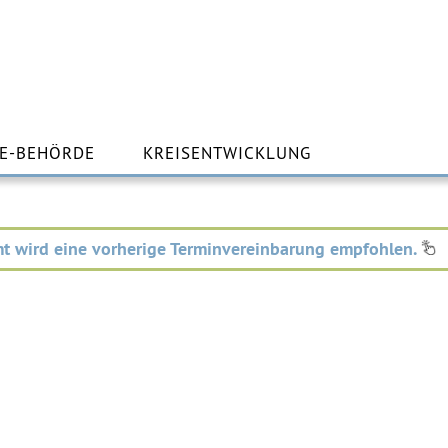
m
lt
E-BEHÖRDE
KREISENTWICKLUNG
ingen
t wird eine vorherige Terminvereinbarung empfohlen.