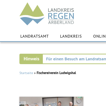
Landkreis
Regen
Zu
Inha
LANDRATSAMT
LANDKREIS
ONLIN
spr
Für einen Besuch am Landratsam
Startseite
»
Fischereiverein Ludwigshal