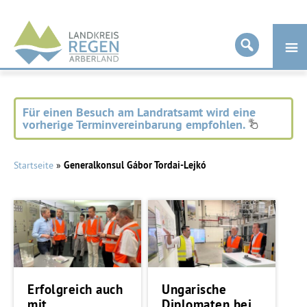
Landkreis
Regen
Für einen Besuch am Landratsamt wird eine
vorherige Terminvereinbarung empfohlen.
Startseite
»
Generalkonsul Gábor Tordai-Lejkó
Erfolgreich auch
Ungarische
mit
Diplomaten bei