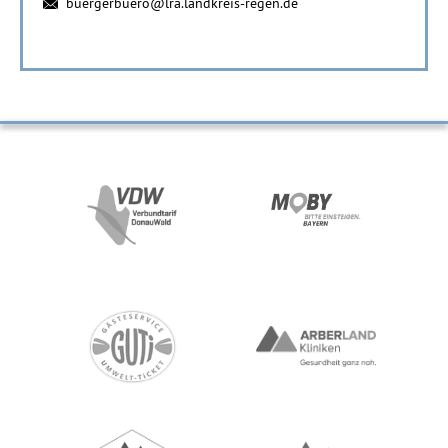
buergerbuero@lra.landkreis-regen.de