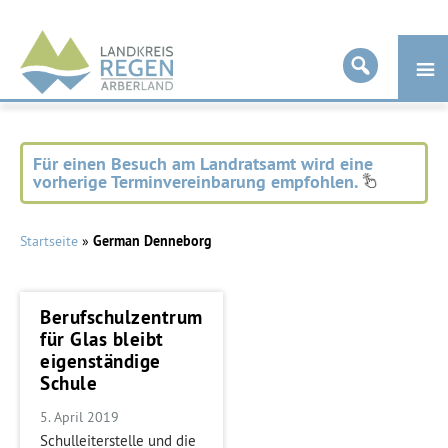
Landkreis
Regen
Für einen Besuch am Landratsamt wird eine
vorherige Terminvereinbarung empfohlen.
Startseite
»
German Denneborg
Berufschulzentrum
für Glas bleibt
eigenständige
Schule
5. April 2019
Schulleiterstelle und die