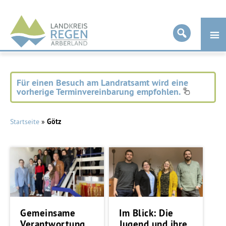
Landkreis
Regen
Für einen Besuch am Landratsamt wird eine
vorherige Terminvereinbarung empfohlen.
Startseite
»
Götz
Gemeinsame
Im Blick: Die
Verantwortung
Jugend und ihre