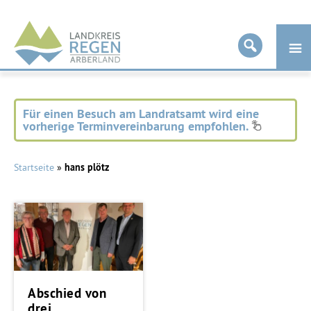
Landkreis
Regen
Für einen Besuch am Landratsamt wird eine
vorherige Terminvereinbarung empfohlen.
Startseite
»
hans plötz
Abschied von
drei