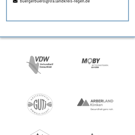
buergerbuero@lra.landkreis-regen.de