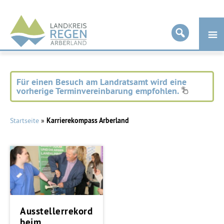
Landkreis
Regen
Für einen Besuch am Landratsamt wird eine
vorherige Terminvereinbarung empfohlen.
Startseite
»
Karrierekompass Arberland
Ausstellerrekord
beim