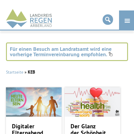
Landkreis
Regen
Für einen Besuch am Landratsamt wird eine
vorherige Terminvereinbarung empfohlen.
Startseite
»
KEB
Digitaler
Der Glanz
Elternabend
der Schönheit