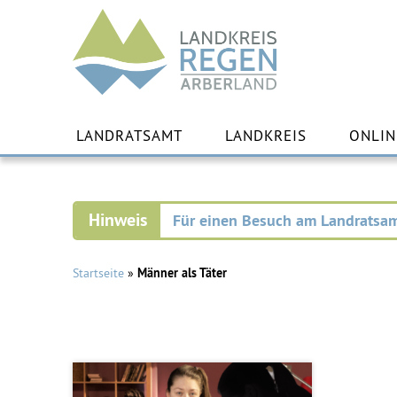
Landkreis
Regen
Zu
Inha
LANDRATSAMT
LANDKREIS
ONLIN
spr
Für einen Besuch am Landratsam
Startseite
»
Männer als Täter