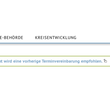
m
lt
E-BEHÖRDE
KREISENTWICKLUNG
ingen
t wird eine vorherige Terminvereinbarung empfohlen.