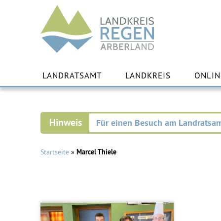
Landkreis
Regen
Zu
Inha
LANDRATSAMT
LANDKREIS
ONLIN
spr
Für einen Besuch am Landratsam
Startseite
»
Marcel Thiele