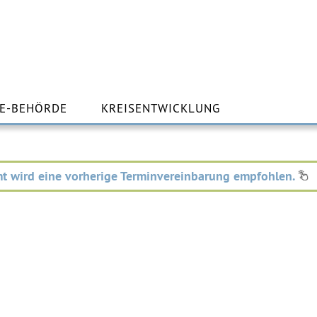
m
lt
E-BEHÖRDE
KREISENTWICKLUNG
ingen
t wird eine vorherige Terminvereinbarung empfohlen.