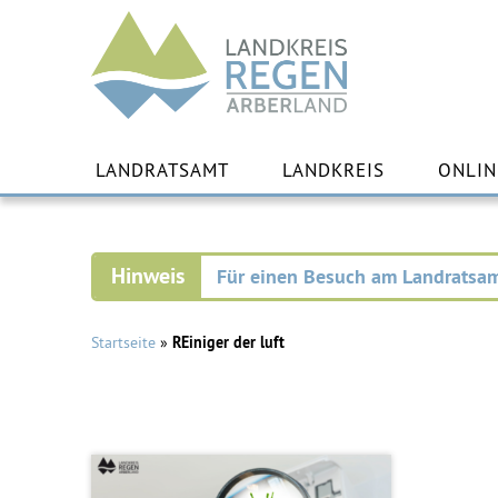
Landkreis
Regen
Zu
Inha
LANDRATSAMT
LANDKREIS
ONLIN
spr
Für einen Besuch am Landratsam
Startseite
»
REiniger der luft