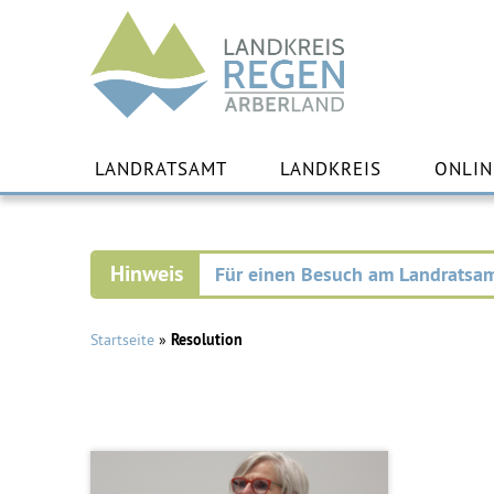
Landkreis
Regen
Zu
Inha
LANDRATSAMT
LANDKREIS
ONLIN
spr
Für einen Besuch am Landratsam
Startseite
»
Resolution