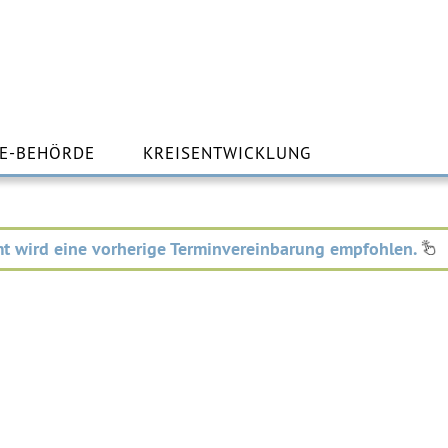
m
lt
E-BEHÖRDE
KREISENTWICKLUNG
ingen
t wird eine vorherige Terminvereinbarung empfohlen.