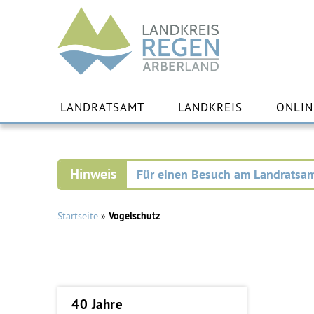
Landkreis
Regen
Zu
Inha
LANDRATSAMT
LANDKREIS
ONLIN
spr
Für einen Besuch am Landratsam
Startseite
»
Vogelschutz
40 Jahre