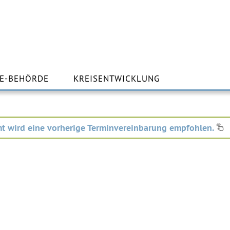
m
lt
E-BEHÖRDE
KREISENTWICKLUNG
ingen
t wird eine vorherige Terminvereinbarung empfohlen.