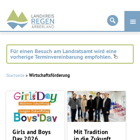
Landkreis
Regen
Für einen Besuch am Landratsamt wird eine
vorherige Terminvereinbarung empfohlen.
Startseite
»
Wirtschaftsförderung
Girls and Boys
Mit Tradition
Day 2026
in die Zukunft