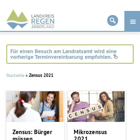
Landkreis
Regen
Für einen Besuch am Landratsamt wird eine
vorherige Terminvereinbarung empfohlen.
Startseite
»
Zensus 2021
Zensus: Bürger
Mikrozensus
müssen
2021