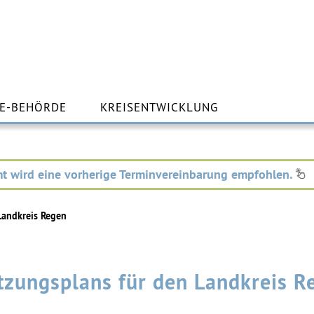
m
lt
E-BEHÖRDE
KREISENTWICKLUNG
ingen
t wird eine vorherige Terminvereinbarung empfohlen.
Landkreis Regen
tzungsplans für den Landkreis R