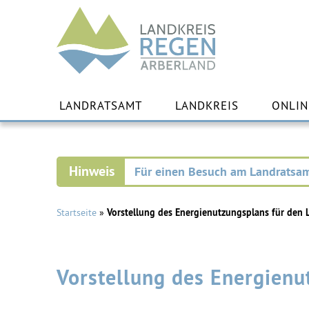
Landkreis
Regen
Zu
Inha
LANDRATSAMT
LANDKREIS
ONLIN
spr
Für einen Besuch am Landratsam
Startseite
»
Vorstellung des Energienutzungsplans für den 
Vorstellung des Energienu