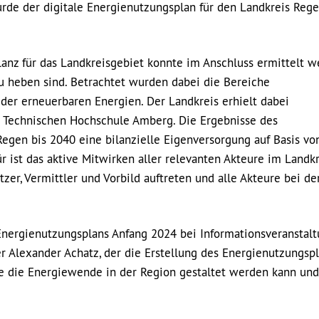
rde der digitale Energienutzungsplan für den Landkreis Reg
anz für das Landkreisgebiet konnte im Anschluss ermittelt w
u heben sind. Betrachtet wurden dabei die Bereiche
der erneuerbaren Energien. Der Landkreis erhielt dabei
er Technischen Hochschule Amberg. Die Ergebnisse des
Regen bis 2040 eine bilanzielle Eigenversorgung auf Basis vo
 ist das aktive Mitwirken aller relevanten Akteure im Landkr
tzer, Vermittler und Vorbild auftreten und alle Akteure bei de
Energienutzungsplans Anfang 2024 bei Informationsveranstal
er Alexander Achatz, der die Erstellung des Energienutzungsp
ie die Energiewende in der Region gestaltet werden kann un