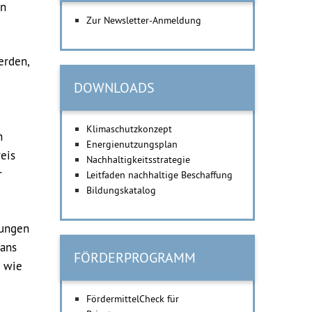
en
Zur Newsletter-Anmeldung
erden,
DOWNLOADS
Klimaschutzkonzept
n
Energienutzungsplan
eis
Nachhaltigkeitsstrategie
r
Leitfaden nachhaltige Beschaffung
Bildungskatalog
tungen
lans
FÖRDERPROGRAMM
d wie
FördermittelCheck für