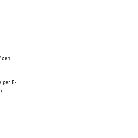
f den
e per E-
n