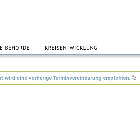
m
lt
E-BEHÖRDE
KREISENTWICKLUNG
ingen
t wird eine vorherige Terminvereinbarung empfohlen.