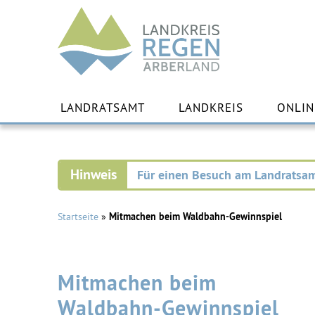
Landkreis
Regen
Zu
Inha
LANDRATSAMT
LANDKREIS
ONLIN
spr
Für einen Besuch am Landratsam
Startseite
»
Mitmachen beim Waldbahn-Gewinnspiel
Mitmachen beim
Waldbahn-Gewinnspiel