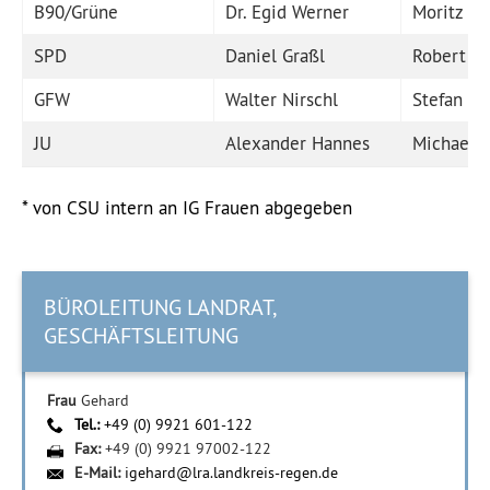
B90/Grüne
Dr. Egid Werner
Moritz Gi
SPD
Daniel Graßl
Robert M
GFW
Walter Nirschl
Stefan Ke
JU
Alexander Hannes
Michael 
* von CSU intern an IG Frauen abgegeben
BÜROLEITUNG LANDRAT,
GESCHÄFTSLEITUNG
Frau
Gehard
Tel.:
+49 (0) 9921 601-122
Fax:
+49 (0) 9921 97002-122
E-Mail:
igehard@lra.landkreis-regen.de