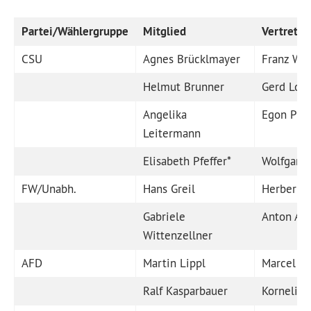
Partei/Wählergruppe
Mitglied
Vertreter
CSU
Agnes Brücklmayer
Franz Wi
Helmut Brunner
Gerd Lor
Angelika
Egon Pro
Leitermann
Elisabeth Pfeffer
*
Wolfgang 
FW/Unabh.
Hans Greil
Herbert 
Gabriele
Anton Alt
Wittenzellner
AFD
Martin Lippl
Marcel Ke
Ralf Kasparbauer
Kornelia 