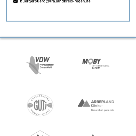
buergerbuero@lra.landkreis-regen.de