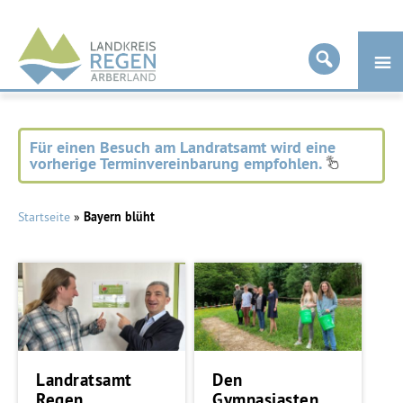
Landkreis
Regen
Für einen Besuch am Landratsamt wird eine
vorherige Terminvereinbarung empfohlen.
Startseite
»
Bayern blüht
Landratsamt
Den
Regen
Gymnasiasten