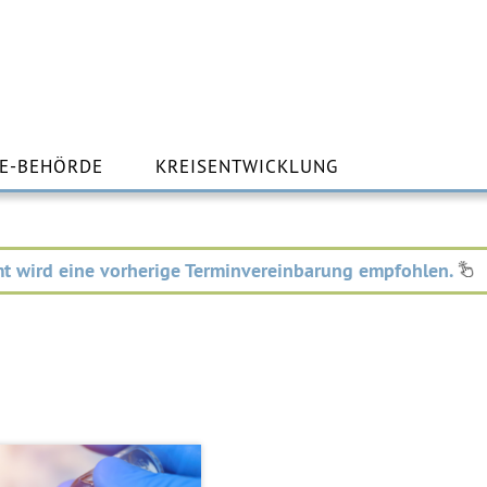
m
lt
E-BEHÖRDE
KREISENTWICKLUNG
ingen
t wird eine vorherige Terminvereinbarung empfohlen.