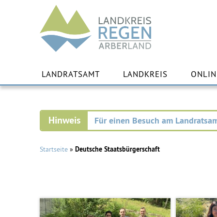
Landkreis
Regen
Zu
Inha
LANDRATSAMT
LANDKREIS
ONLIN
spr
Für einen Besuch am Landratsam
Startseite
»
Deutsche Staatsbürgerschaft