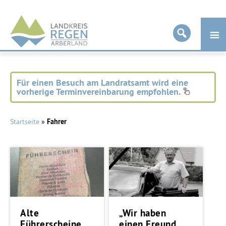
Landkreis
Regen
Für einen Besuch am Landratsamt wird eine
vorherige Terminvereinbarung empfohlen.
Startseite
»
Fahrer
Alte
„Wir haben
Führerscheine
einen Freund